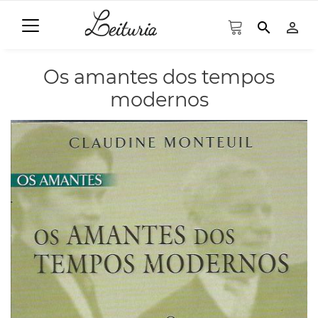
search
person_outline
Os amantes dos tempos
modernos