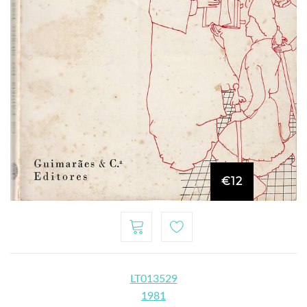
€12
LT013529
1981