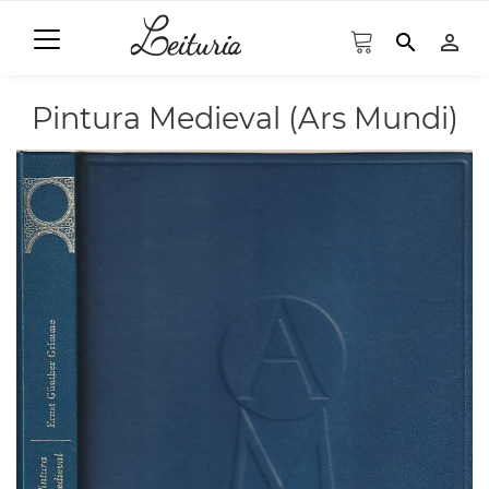
search
person_outline
Pintura Medieval (Ars Mundi)