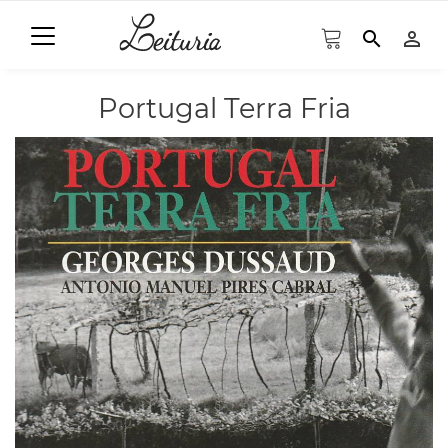
search
person_outline
Portugal Terra Fria