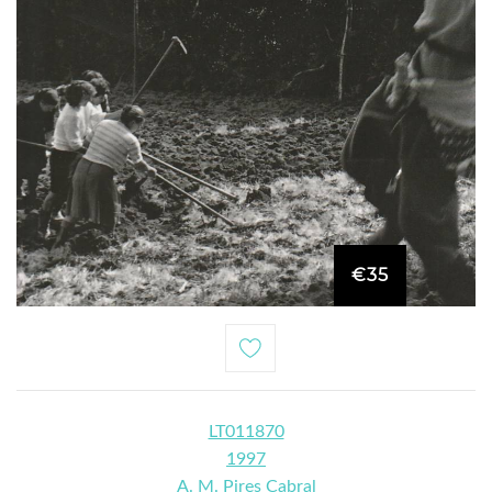
€35
LT011870
1997
A. M. Pires Cabral