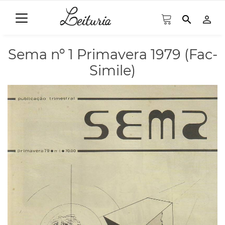
search
person_outline
Sema nº 1 Primavera 1979 (Fac-
Simile)