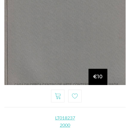
€10
LT018237
2000