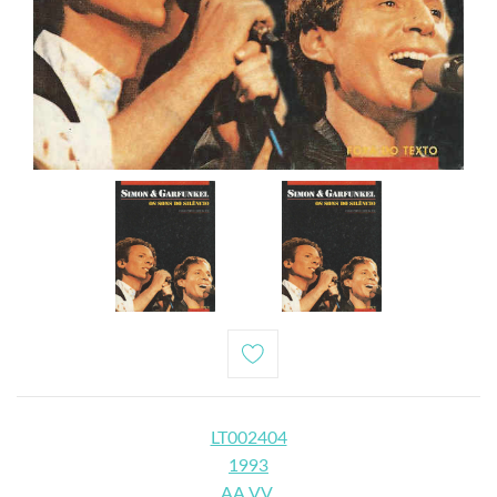
LT002404
1993
AA.VV.