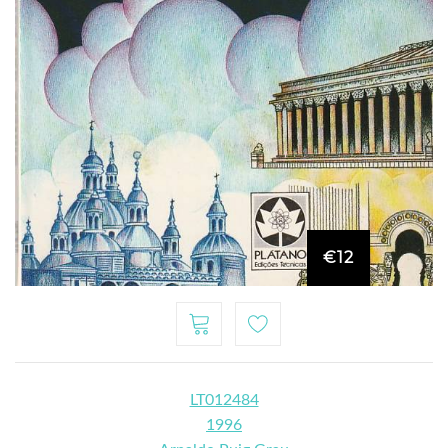
€12
LT012484
1996