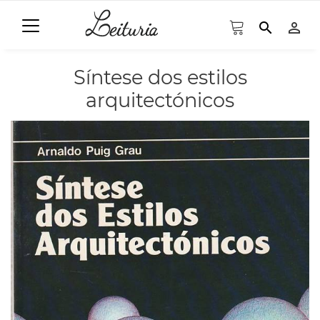
search
person_outline
Síntese dos estilos
arquitectónicos