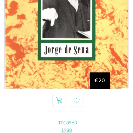
€20
LT018563
1988