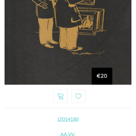
€20
LT014180
AA.VV.