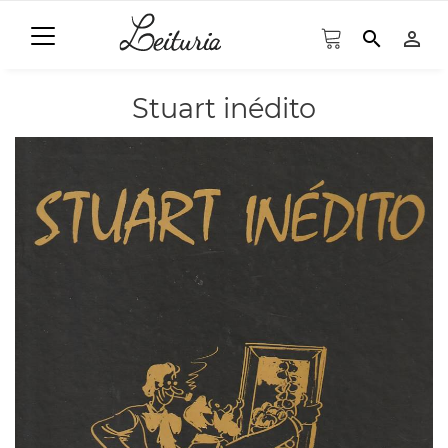
search
person_outline
Stuart inédito