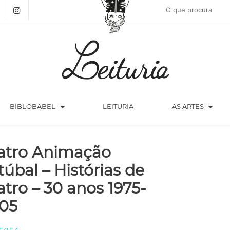
arrow_drop_down
arrow_drop_down
BIBLOBABEL
LEITURIA
AS ARTES
atro Animação
túbal – Histórias de
atro – 30 anos 1975-
05