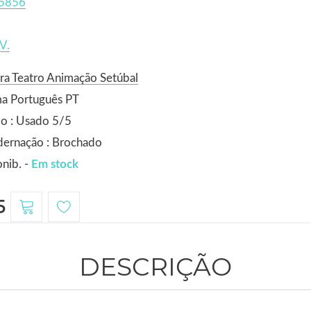
5856
V.
ra Teatro Animação Setúbal
ma Português PT
o : Usado 5/5
dernação : Brochado
nib. -
Em stock
5
DESCRIÇÃO