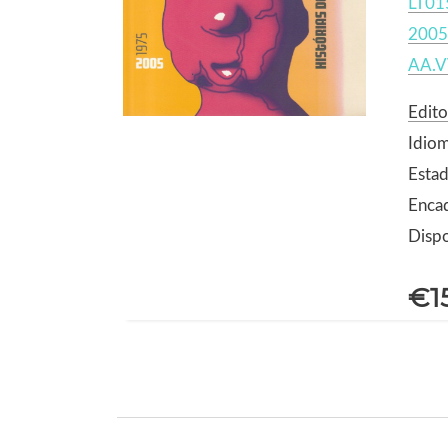
LT01
2005
AA.V
Edito
Idio
Estad
Enca
Dispo
€1