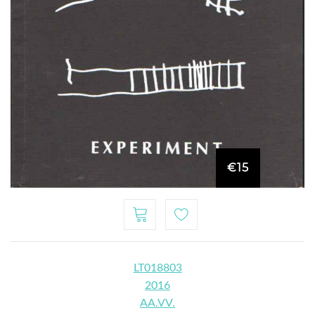
€15
LT018803
2016
AA.VV.