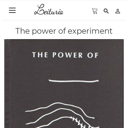
search
person_outline
The power of experiment