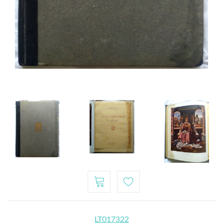
LT017322