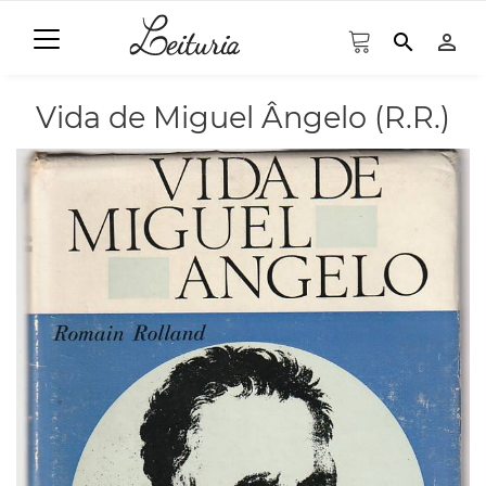
search
person_outline
Vida de Miguel Ângelo (R.R.)