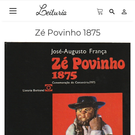
search
person_outline
Zé Povinho 1875