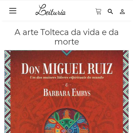
search
person_outline
A arte Tolteca da vida e da
morte