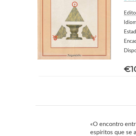
Edit
Idio
Estad
Enca
Dispo
€1
«O encontro entr
espíritos que se 