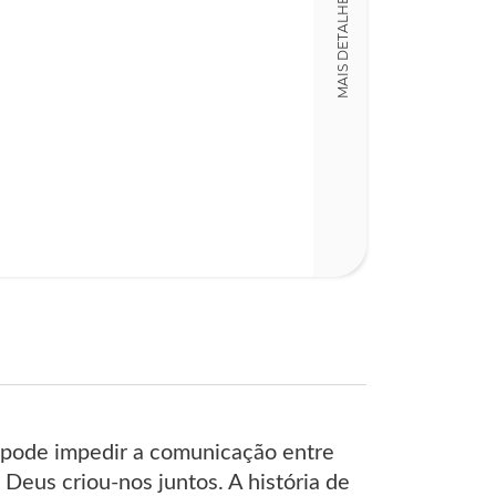
MAIS DETALHES
15,00 x 23,00 x
Nº Páginas
175
 pode impedir a comunicação entre
 Deus criou-nos juntos. A história de