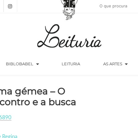
arrow_drop_down
arrow_drop_down
BIBLOBABEL
LEITURIA
AS ARTES
ma gémea – O
contro e a busca
6890
 Regina