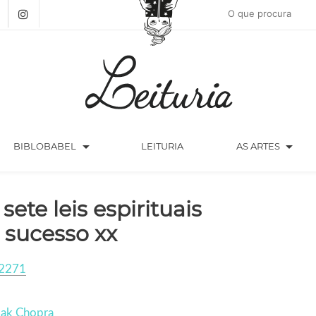
arrow_drop_down
arrow_drop_down
BIBLOBABEL
LEITURIA
AS ARTES
 sete leis espirituais
 sucesso xx
2271
ak Chopra