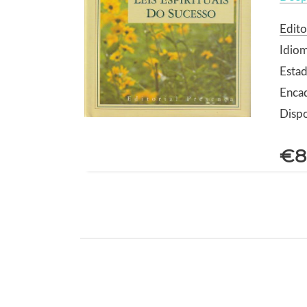
Edito
Idio
Estad
Encad
Dispo
€8