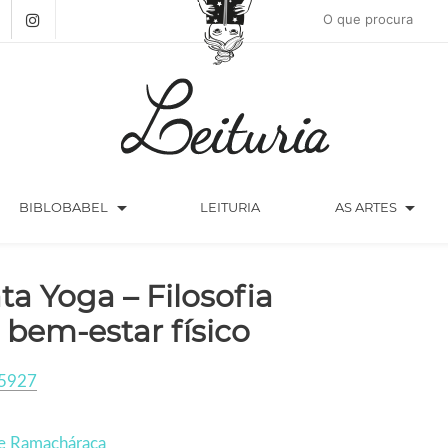
arrow_drop_down
arrow_drop_down
BIBLOBABEL
LEITURIA
AS ARTES
ta Yoga – Filosofia
 bem-estar físico
5927
e Ramacháraca