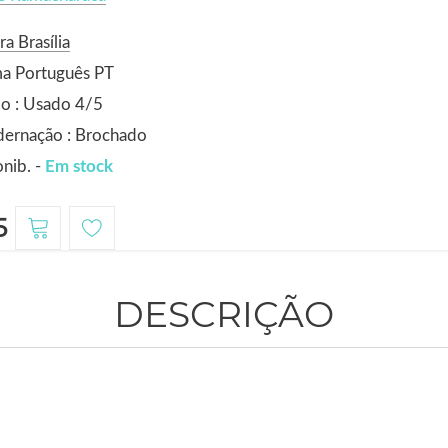
ra Brasília
ma Português PT
o : Usado 4/5
dernação : Brochado
nib. -
Em stock
5
DESCRIÇÃO