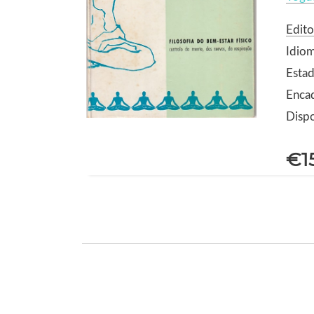
Edito
Idio
Estad
Enca
Dispo
€1