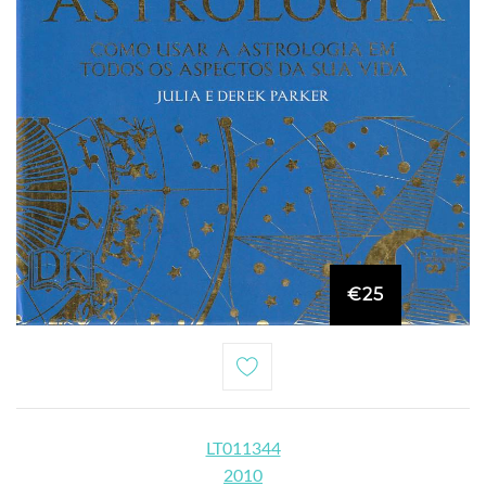
€25
LT011344
2010