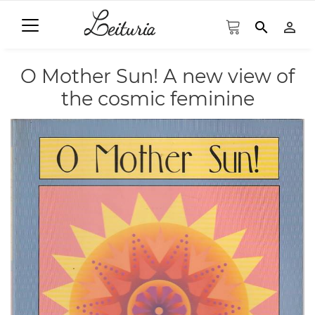
search
person_outline
O Mother Sun! A new view of
the cosmic feminine