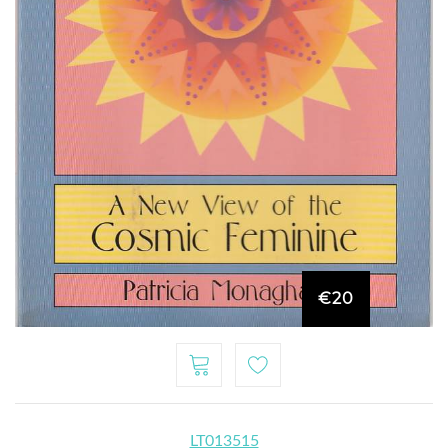
€20
LT013515