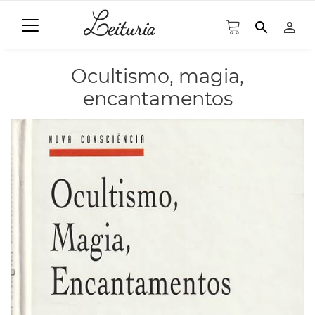
search
person_outline
Ocultismo, magia,
encantamentos