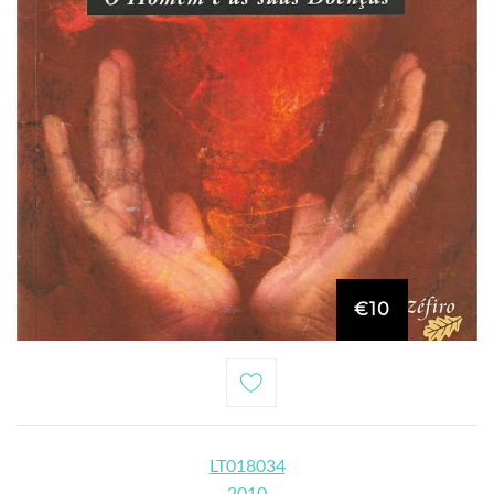
€10
LT018034