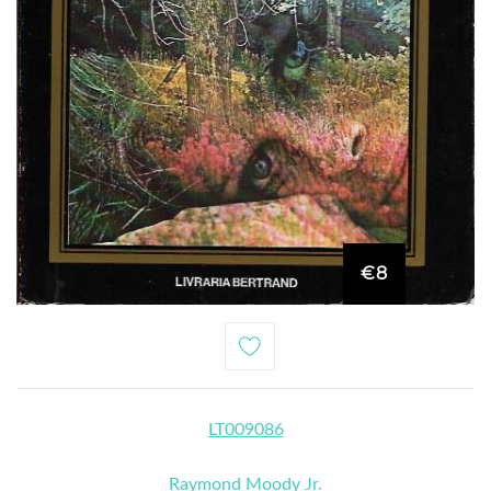
€8
LT009086
Raymond Moody Jr.