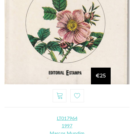
€25
LT017964
1997
Marcos Mundim