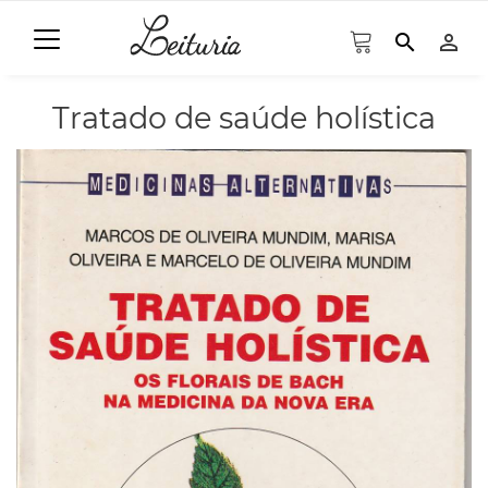
search
person_outline
Tratado de saúde holística