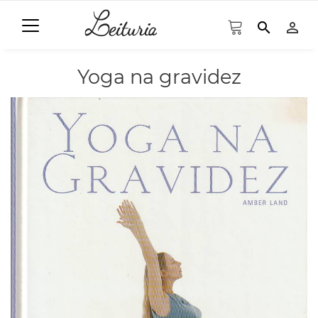
search
person_outline
Yoga na gravidez