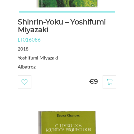
Shinrin-Yoku – Yoshifumi
Miyazaki
LT016086
2018
Yoshifumi Miyazaki
Albatroz
€9