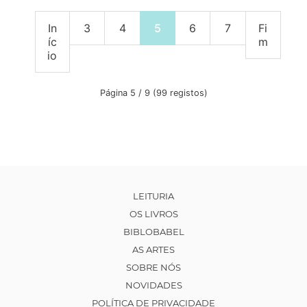
In
3
4
5
6
7
Fi
íc
m
io
Página 5 / 9 (99 registos)
LEITURIA
OS LIVROS
BIBLOBABEL
AS ARTES
SOBRE NÓS
NOVIDADES
POLÍTICA DE PRIVACIDADE