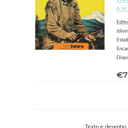
A. H.
Edito
Idio
Estad
Enca
Dispo
€7
Texto e desenho 