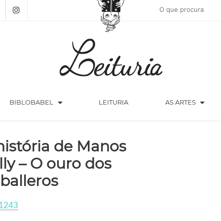
arrow_drop_down
arrow_drop_down
BIBLOBABEL
LEITURIA
AS ARTES
história de Manos
lly – O ouro dos
balleros
1243