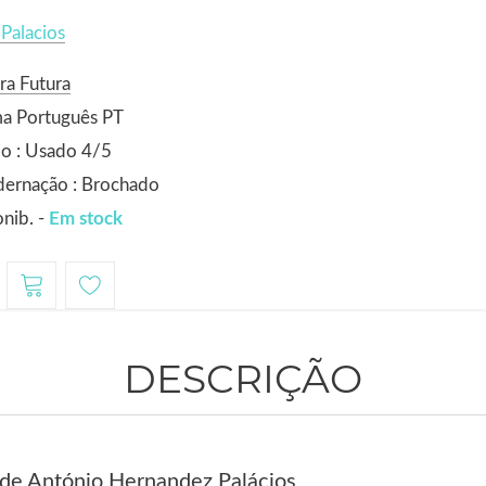
 Palacios
ra Futura
ma Português PT
o : Usado 4/5
dernação : Brochado
nib. -
Em stock
DESCRIÇÃO
de António Hernandez Palácios