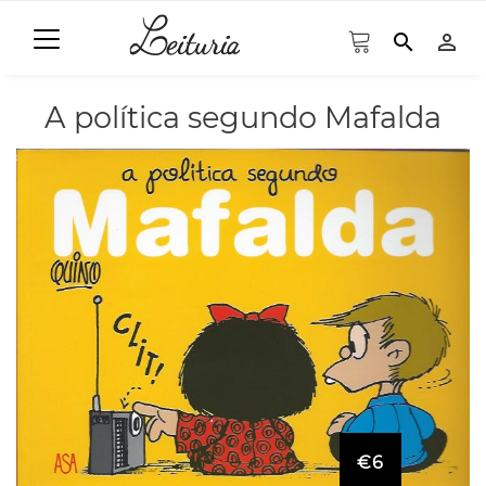
search
person_outline
A política segundo Mafalda
€6