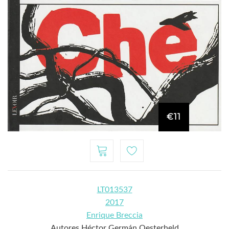
€11
LT013537
2017
Enrique Breccia
Autores Héctor Germán Oesterheld