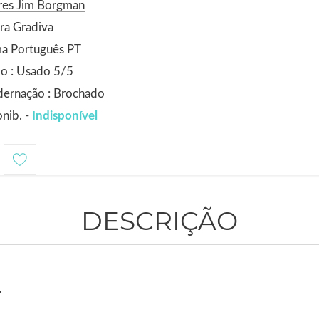
res Jim Borgman
ra Gradiva
ma Português PT
o : Usado 5/5
dernação : Brochado
nib. -
Indisponível
DESCRIÇÃO
.