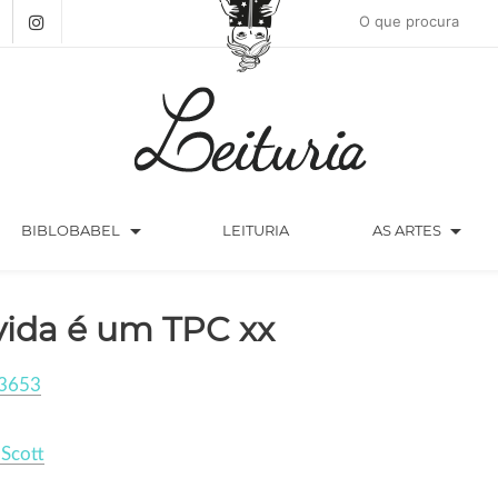
arrow_drop_down
arrow_drop_down
BIBLOBABEL
LEITURIA
AS ARTES
vida é um TPC xx
3653
 Scott