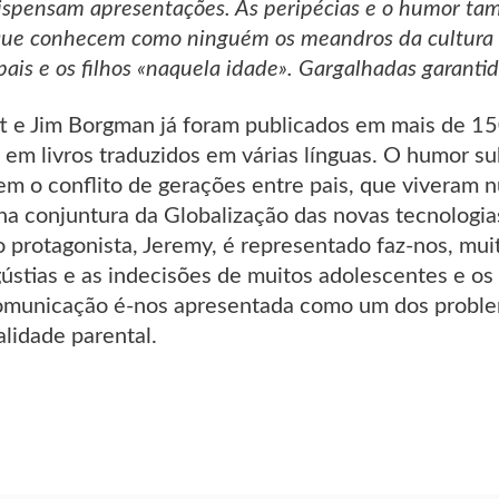
ispensam apresentações. As peripécias e o humor ta
s que conhecem como ninguém os meandros da cultura 
pais e os filhos «naquela idade». Gargalhadas garantid
tt e Jim Borgman já foram publicados em mais de 15
 em livros traduzidos em várias línguas. O humor sub
em o conflito de gerações entre pais, que viveram n
 na conjuntura da Globalização das novas tecnolog
o protagonista, Jeremy, é representado faz-nos, m
ústias e as indecisões de muitos adolescentes e os
 comunicação é-nos apresentada como um dos proble
alidade parental.