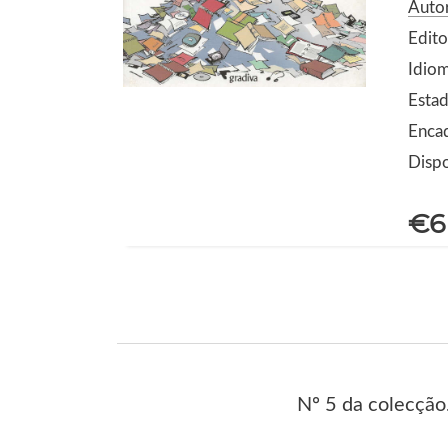
Auto
Edito
Idio
Estad
Enca
Dispo
€6
Nº 5 da colecção