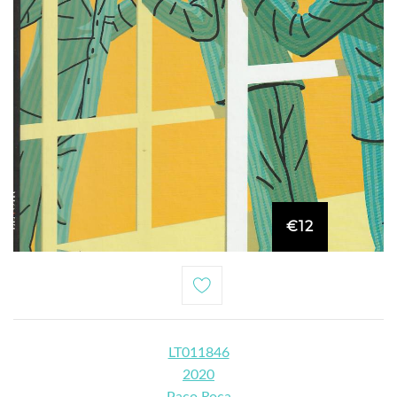
€12
LT011846
2020
Paco Roca