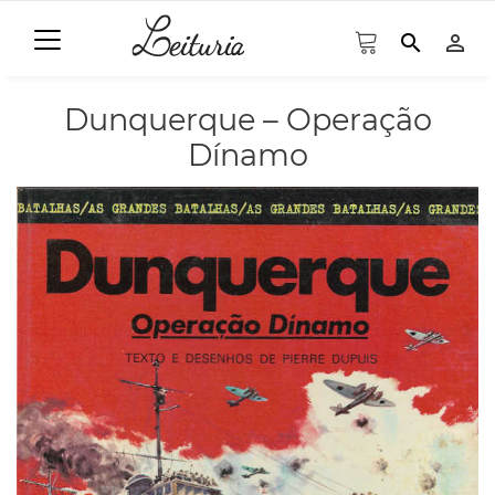
search
person_outline
Dunquerque – Operação
Dínamo