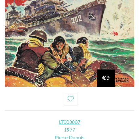
€9
LT003807
1977
Pierre Dupuis