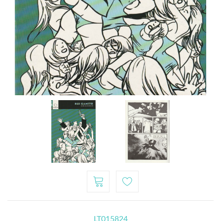
LT015824