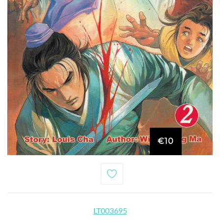
€10
LT003695