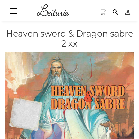
search
person_outline
Heaven sword & Dragon sabre
2 xx