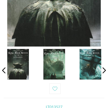
LT013527