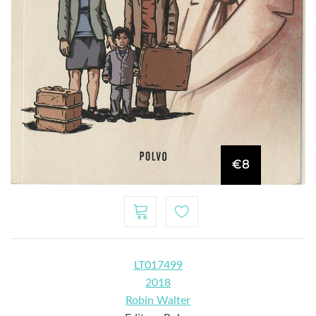
€8
LT017499
2018
Robin Walter