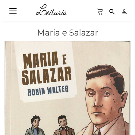
search
person_outline
Maria e Salazar