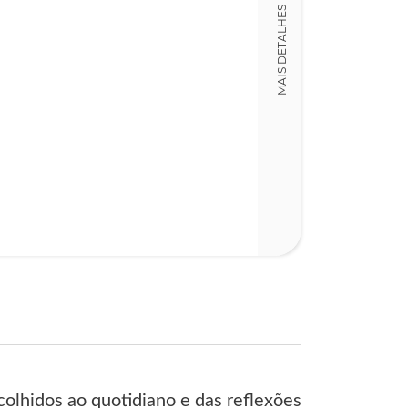
978972610946
MAIS DETALHES
Detalhes físico
Dimensões
16,00 x 16,00 x
Nº Páginas
69
lhidos ao quotidiano e das reflexões