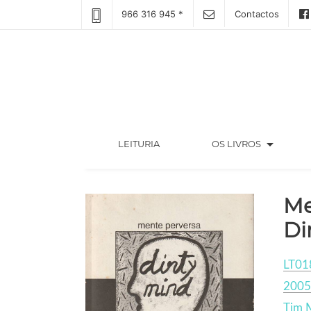
966 316 945 *
Contactos
arrow_drop_down
(CURRENT)
LEITURIA
OS LIVROS
Me
Di
LT01
2005
Tim 