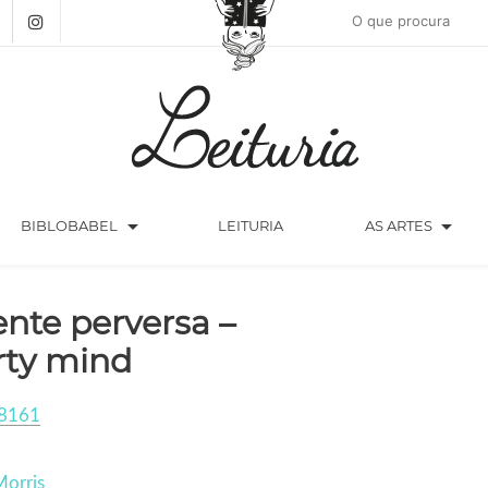
arrow_drop_down
arrow_drop_down
BIBLOBABEL
LEITURIA
AS ARTES
nte perversa –
rty mind
8161
Morris