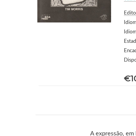
Edito
Idio
Idiom
Estad
Enca
Dispo
€1
A expressão, em 