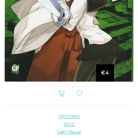
€4
LT015962
2012
Saki Okuse