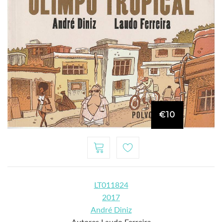
€10
LT011824
2017
André Diniz