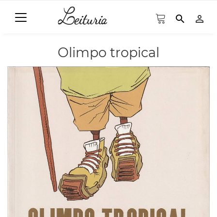
search
person_outline
Olimpo tropical