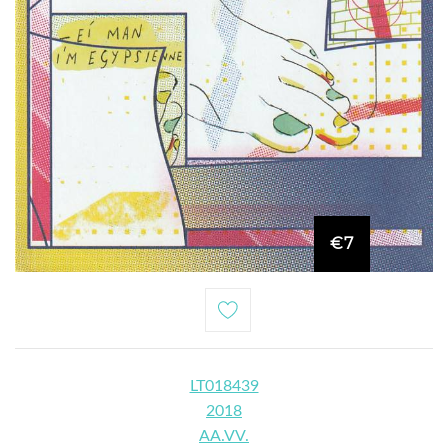
€7
LT018439
2018
AA.VV.