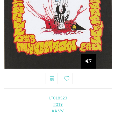
€7
LT018323
2019
AA.VV.