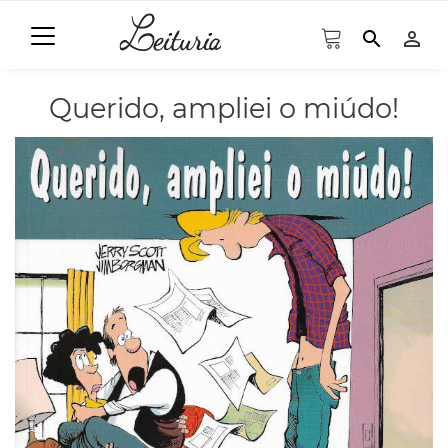
search
person_outline
Querido, ampliei o miúdo!