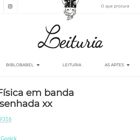
arrow_drop_down
arrow_drop_down
BIBLOBABEL
LEITURIA
AS ARTES
Física em banda
senhada xx
9316
 Gonick