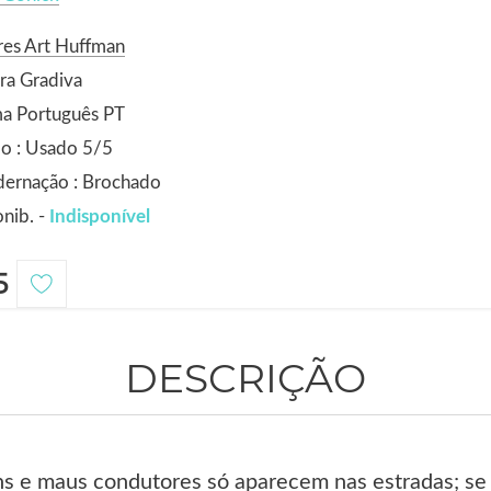
res Art Huffman
ra Gradiva
ma Português PT
o : Usado 5/5
dernação : Brochado
nib. -
Indisponível
5
DESCRIÇÃO
s e maus condutores só aparecem nas estradas; se 