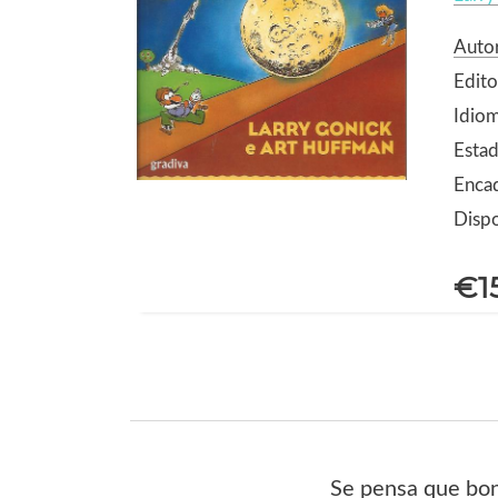
Auto
Edito
Idio
Estad
Enca
Dispo
€1
Se pensa que bon