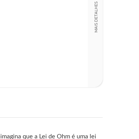
LT009316
MAIS DETALHES
Detalhes físico
Nº Páginas
213
imagina que a Lei de Ohm é uma lei