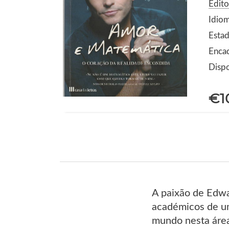
Edito
Idio
Estad
Enca
Dispo
€1
A paixão de Edwa
académicos de um
mundo nesta área