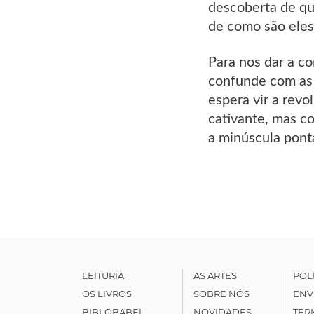
descoberta de qu
de como são eles
Para nos dar a co
confunde com as 
espera vir a rev
cativante, mas c
a minúscula pont
LEITURIA
AS ARTES
POL
OS LIVROS
SOBRE NÓS
ENV
BIBLOBABEL
NOVIDADES
TER