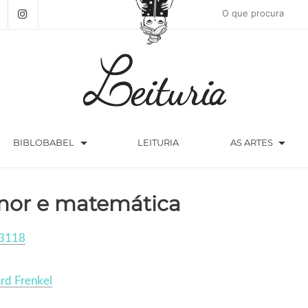
arrow_drop_down
arrow_drop_down
BIBLOBABEL
LEITURIA
AS ARTES
or e matemática
3118
rd Frenkel