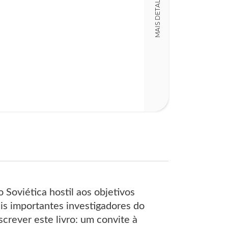
MAIS DETALHES
LT013118
Detalhes físico
Dimensões
16,00 x 23,00 x
Nº Páginas
309
Soviética hostil aos objetivos
s importantes investigadores do
crever este livro: um convite à