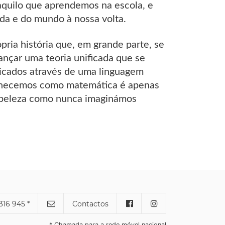
aquilo que aprendemos na escola, e
da e do mundo à nossa volta.
pria história que, em grande parte, se
nçar uma teoria unificada que se
licados através de uma linguagem
conhecemos como matemática é apenas
m beleza como nunca imaginámos
316 945 *
Contactos
* Chamada para a rede móvel nacional