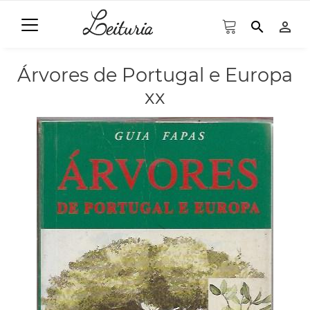
search
person_outline
Árvores de Portugal e Europa
xx