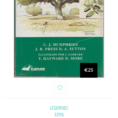
€25
LT009087
1996