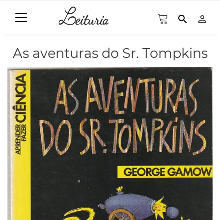
search
person_outline
As aventuras do Sr. Tompkins