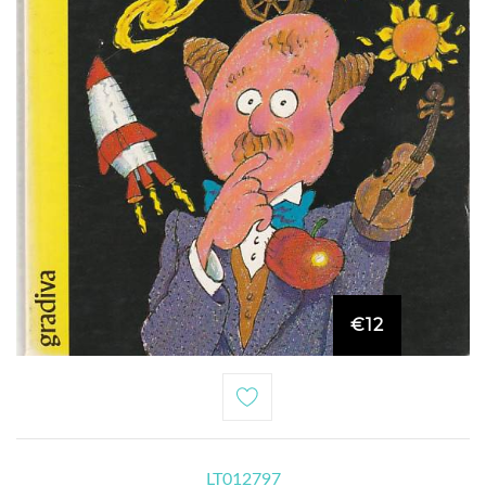
€12
LT012797