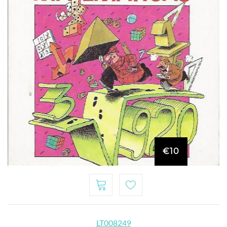
€10
LT008249