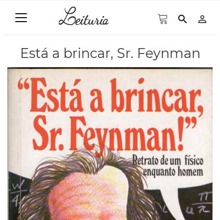
search
person_outline
Está a brincar, Sr. Feynman