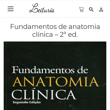
search
person_outline
Fundamentos de anatomia
clínica – 2ª ed.