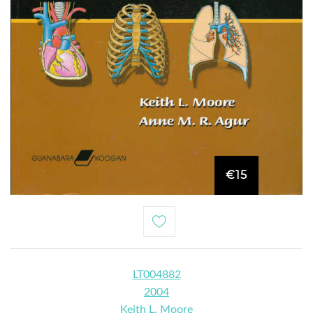
€15
LT004882
2004
Keith L. Moore